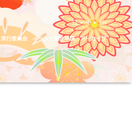
日
•
中
•
EN
実行委員会
イベント認定申請
アーカイブ