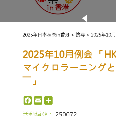
1
2
3
2025年日本秋祭in香港 > 搜尋 > 20
2025年10月例会 
による持続可能なコース設計――」
マイクロラーニングと
――」
Facebook
Email
Share
活動編號：
250072