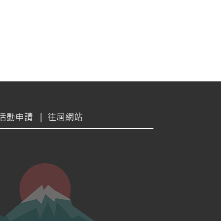
活動申請
|
往屆網站