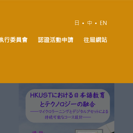
日
•
中
•
EN
執行委員會
認證活動申請
往屆網站